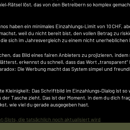
l‑Rätsel löst, das von den Betreibern so komplex gemacht
os haben ein minimales Einzahlungs‑Limit von 10 CHF, ab
achst, weil du nicht bereit bist, den vollen Betrag zu risk
 die sich im Jahresvergleich zu einem nicht unerhebliche
en, das Bild eines fairen Anbieters zu projizieren, indem 
ätterst, erkennst du schnell, dass das Wort „transparent“
Paradox: Die Werbung macht das System simpel und freundlic
ste Kleinigkeit: Das Schriftbild im Einzahlungs‑Dialog ist 
 der Tasche zieht. Das ist der Moment, in dem du dich frag
rkst, wie viel du gerade ausgegeben hast.
‑Slots, die tatsächlich noch aktualisiert wird