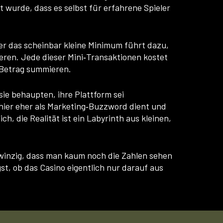
 wurde, dass es selbst für erfahrene Spieler
er das scheinbar kleine Minimum führt dazu,
ieren. Jede dieser Mini‑Transaktionen kostet
n Betrag summieren.
sie behaupten, ihre Plattform sei
 hier eher als Marketing‑Buzzword dient und
h, die Realität ist ein Labyrinth aus kleinen,
so winzig, dass man kaum noch die Zahlen sehen
st, ob das Casino eigentlich nur darauf aus