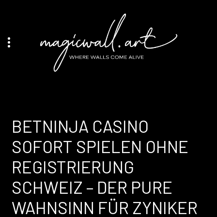
BETNINJA CASINO
SOFORT SPIELEN OHNE
REGISTRIERUNG
SCHWEIZ – DER PURE
WAHNSINN FÜR ZYNIKER