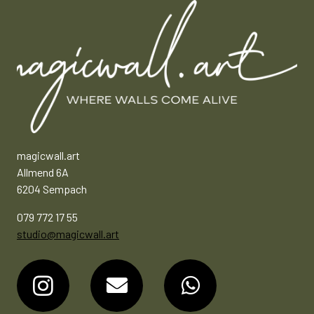
magicwall.art
Allmend 6A
6204 Sempach
079 772 17 55
studio@magicwall.art