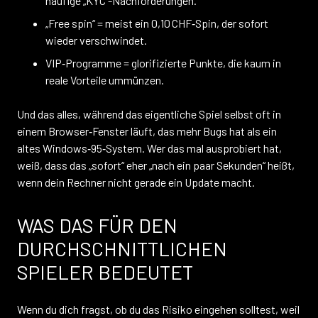
häufige „KYC“-Nachforderungen.
„Free spin“ = meist ein 0,10 CHF‑Spin, der sofort
wieder verschwindet.
VIP‑Programme = glorifizierte Punkte, die kaum in
reale Vorteile ummünzen.
Und das alles, während das eigentliche Spiel selbst oft in
einem Browser‑Fenster läuft, das mehr Bugs hat als ein
altes Windows‑95‑System. Wer das mal ausprobiert hat,
weiß, dass das „sofort“ eher „nach ein paar Sekunden“ heißt,
wenn dein Rechner nicht gerade ein Update macht.
WAS DAS FÜR DEN
DURCHSCHNITTLICHEN
SPIELER BEDEUTET
Wenn du dich fragst, ob du das Risiko eingehen solltest, weil