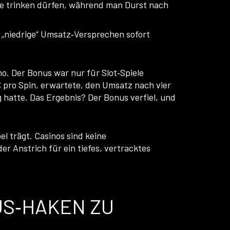
ne trinken dürfen, während man Durst nach
 „niedrige“ Umsatz‑Versprechen sofort
no. Der Bonus war nur für Slot‑Spiele
€ pro Spin, erwartete, den Umsatz nach vier
 hatte. Das Ergebnis? Der Bonus verfiel, und
l trägt. Casinos sind keine
der Anstrich für ein tiefes, vertracktes
US‑HAKEN ZU