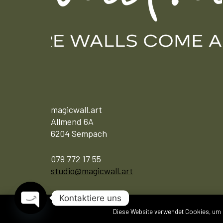
magicwall.art
Allmend 6A
6204 Sempach
079 772 17 55
studio@magicwall.art
Kontaktiere uns
Magicwall ist ein Label der Firma
Die Beschri
Diese Website verwendet Cookies, um I
O
p
e
n
c
h
a
t