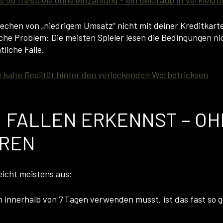
s 50 freispiele ohne einzahlung – ein Geldraub in Verkleidu
rechen von „niedrigem Umsatz“ nicht mit deiner Kreditkart
iche Problem: Die meisten Spieler lesen die Bedingungen nich
tliche Falle.
e kalte Realität hinter den verlockenden Werbetricksen
N FALLEN ERKENNST – O
EREN
eicht meistens aus:
 innerhalb von 7 Tagen verwenden musst, ist das fast so g