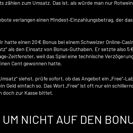
ts zählen zum Umsatz. Das ist, als würde man nur Rotwei
bote verlangen einen Mindest‑Einzahlungsbetrag, der das
mir hatte einen 20 € Bonus bei einem Schweizer Online‑Casi
tz“ als den Einsatz von Bonus‑Guthaben. Er setzte also 5 
e‑Zeitfenster, weil das Spiel eine technische Verzögerung
einen Cent gewonnen hatte.
msatz“ siehst, prüfe sofort, ob das Angebot ein „Free“‑Labe
in Geld einfach so. Das Wort „Free“ ist oft nur ein schillern
 doch zur Kasse bittet.
, UM NICHT AUF DEN BON