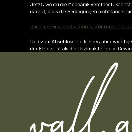
Jetzt, wo du die Mechanik verstehst, kannst
darauf, dass die Bedingungen nicht länger si
Casino Freispiele Kartenregistrierung: Der b
Und zum Abschluss ein kleiner, aber wichtige
der kleiner ist als die Dezimalstellen im Gewin