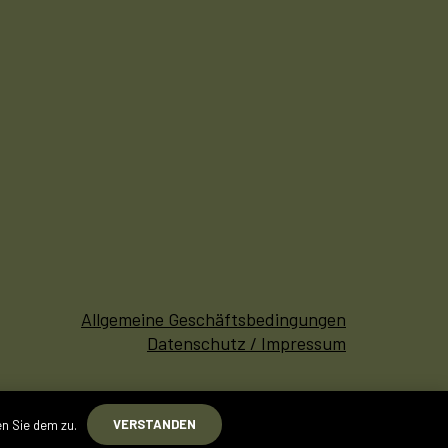
Allgemeine Geschäftsbedingungen
Datenschutz / Impressum
VERSTANDEN
n Sie dem zu.