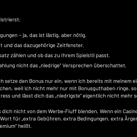
istrierst:
ngen – ja, das ist lästig, aber nötig.
t und das dazugehörige Zeitfenster.
tz zählen und ob das zu Ihrem Spielstil passt.
zahlung nicht das „niedrige“ Versprechen überschattet.
ch setze den Bonus nur ein, wenn ich bereits mit meinem ei
chen, weil ich nicht mehr nur mit Bonusguthaben ringe, son
tress und lässt dich das „niedrigste“ eigentlich nicht mehr 
ss dich nicht von dem Werbe‑Fluff blenden. Wenn ein Casino
Wort für „extra Gebühren, extra Bedingungen, extra Ärger“ 
remium“ heißt.