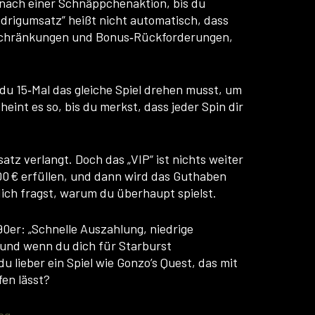
t nach einer Schnäppchenaktion, bis du
drigumsatz” heißt nicht automatisch, dass
lbeschränkungen und Bonus‑Rückforderungen,
 du 15‑Mal das gleiche Spiel drehen musst, um
int es so, bis du merkst, dass jeder Spin dir
atz verlangt. Doch das „VIP“ ist nichts weiter
00 € erfüllen, und dann wird das Guthaben
dich fragst, warum du überhaupt spielst.
90er: „Schnelle Auszahlung, niedrige
 und wenn du dich für Starburst
u lieber ein Spiel wie Gonzo’s Quest, das mit
fen lässt?