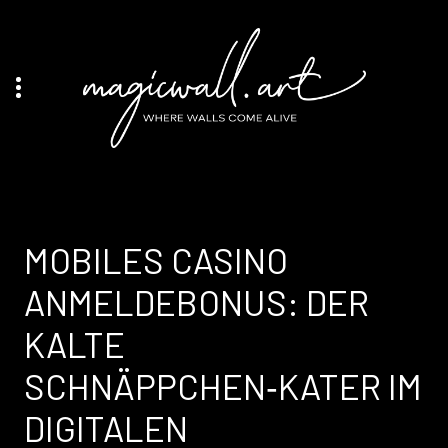
MOBILES CASINO
ANMELDEBONUS: DER
KALTE
SCHNÄPPCHEN‑KATER IM
DIGITALEN