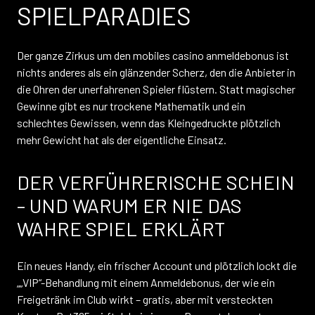
SPIELPARADIES
Der ganze Zirkus um den mobiles casino anmeldebonus ist
nichts anderes als ein glänzender Scherz, den die Anbieter in
die Ohren der unerfahrenen Spieler flüstern. Statt magischer
Gewinne gibt es nur trockene Mathematik und ein
schlechtes Gewissen, wenn das Kleingedruckte plötzlich
mehr Gewicht hat als der eigentliche Einsatz.
DER VERFÜHRERISCHE SCHEIN
– UND WARUM ER NIE DAS
WAHRE SPIEL ERKLÄRT
Ein neues Handy, ein frischer Account und plötzlich lockt die
„„VIP“-Behandlung mit einem Anmeldebonus, der wie ein
Freigetränk im Club wirkt – gratis, aber mit versteckten