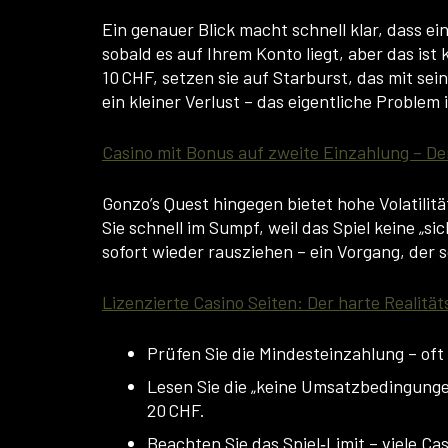
Ein genauer Blick macht schnell klar, dass e
sobald es auf Ihrem Konto liegt, aber das ist
10 CHF, setzen sie auf Starburst, das mit se
ein kleiner Verlust – das eigentliche Problem 
Casino mit Bonus auf zweite Einzahlung – D
Gonzo’s Quest hingegen bietet hohe Volatilit
Sie schnell im Sumpf, weil das Spiel keine „s
sofort wieder rausziehen – ein Vorgang, der s
Lizenzierte Casino Seiten: Der harte Realitä
Prüfen Sie die Mindesteinzahlung – oft
Lesen Sie die „keine Umsatzbedingunge
20 CHF.
Beachten Sie das Spiel‑Limit – viele C