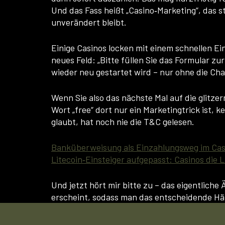
Und das Fass heißt „Casino‑Marketing“, das s
unverändert bleibt.
Einige Casinos locken mit einem schnellen Ei
neues Feld: „Bitte füllen Sie das Formular zur 
wieder neu gestartet wird – nur ohne die Ch
Wenn Sie also das nächste Mal auf die glitz
Wort „free“ dort nur ein Marketingtrick ist, 
glaubt, hat noch nie die T&C gelesen.
Banküberweisung als Einzahlungsweg im Casin
Litecoin‑Einsteiger aufgepasst: Casinos die L
Und jetzt hört mir bitte zu – das eigentlich
erscheint, sodass man das entscheidende H