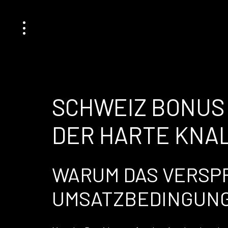
SCHWEIZ BONUS
DER HARTE KNA
WARUM DAS VERSP
UMSATZBEDINGUNGE