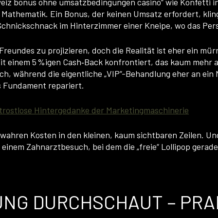
z bonus ohne umsatzbedingungen casino“ wie Konfetti in d
 Mathematik. Ein Bonus, der keinen Umsatz erfordert, klin
be‑Schnickschnack im Hinterzimmer einer Kneipe, wo das Per
Freundes zu projizieren, doch die Realität ist eher ein mür
t einem 5 %igen Cash‑Back konfrontiert, das kaum mehr als
ich, während die eigentliche „VIP“-Behandlung eher an ein M
s Fundament repariert.
trostlose Hintergedanke der Marketingmaschinerie
wahren Kosten in den kleinen, kaum sichtbaren Zeilen. Und 
ei einem Zahnarztbesuch, bei dem die „freie“ Lollipop gera
UNG DURCHSCHAUT – PR