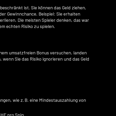
beschränkt ist. Sie können das Geld ziehen,
 der Gewinnchance. Beispiel: Sie erhalten
erlieren. Die meisten Spieler denken, das war
nem echten Risiko zu spielen.
 einem umsatzfreien Bonus versuchen, landen
n, wenn Sie das Risiko ignorieren und das Geld
ngen, wie z. B. eine Mindestauszahlung von
CHF pro Spin.