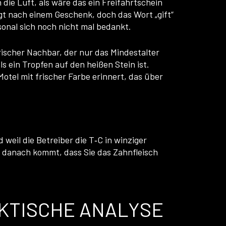
ie Luft, als wäre das ein Freifahrtschein
gt nach einem Geschenk, doch das Wort „gift“
sonal sich noch nicht mal bedankt.
rischer Nachbar, der nur das Mindestalter
 ein Tropfen auf den heißen Stein ist.
otel mit frischer Farbe erinnert, das über
weil die Betreiber die T‑C in winziger
de danach kommt, dass Sie das Zahnfleisch
AKTISCHE ANALYSE